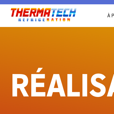
À 
RÉALIS