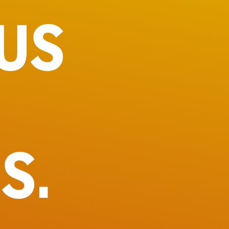
US
S.