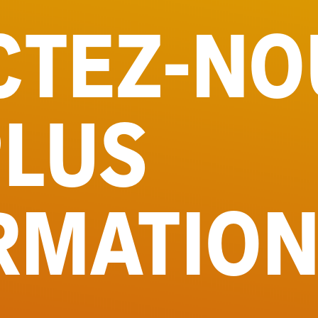
CTEZ
-NO
PLUS
RMATION