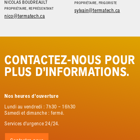
NICOLAS BOUDREAULT
PROPRIÉTAIRE, FRIGORISTE
PROPRIÉTAIRE, REPRÉSENTANT
sylvain@termatech.ca
nico@termatech.ca
CONTACTEZ
-NOUS POUR
PLUS D’INFORMATIONS.
Nos heures d’ouverture
Lundi au vendredi : 7h30 – 16h30
Samedi et dimanche : fermé.
Services d’urgence 24/24.